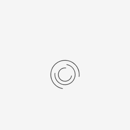
Еще нет отзывов об этом товаре.
Пожалуйста напишите (краткую) рецензию....(мин. 0, макс. 2000
знаков)
Во-первых: Оцените данный товар. Пожалуйста, выберите оценку от 0
(плохо) до 5 (отлично).
Набранные символы:
Рейтинг:
Комментарии
You have no rights to post comments