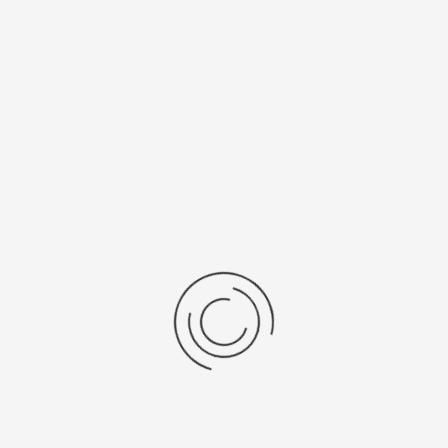
5Y30
SR 521 SW
Рецензии
Последние отзывы
Еще нет отзывов об этом товаре.
Пожалуйста напишите (краткую) рецензию....(мин. 0, макс. 2000
знаков)
Во-первых: Оцените данный товар. Пожалуйста, выберите оценку от 0
(плохо) до 5 (отлично).
Набранные символы:
Рейтинг: