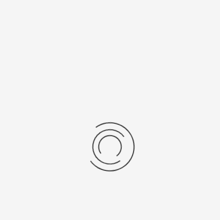
Рецензии
Последние отзывы
Еще нет отзывов об этом товаре.
Пожалуйста напишите (краткую) рецензию....(мин. 0, макс. 2000
знаков)
Во-первых: Оцените данный товар. Пожалуйста, выберите оценку от 0
(плохо) до 5 (отлично).
Набранные символы:
Рейтинг:
Комментарии