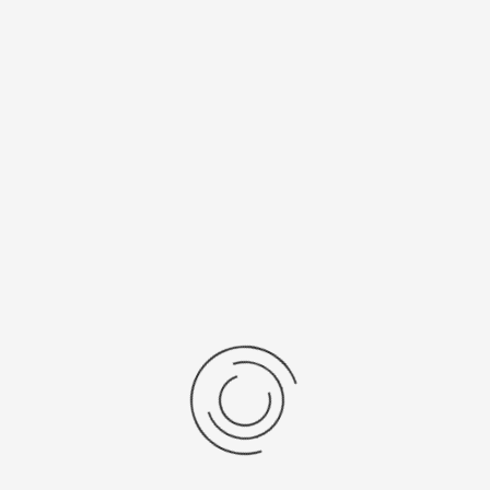
Спецификации
Рецензии
Комментарии
Platinor
ООО «Платинор» - современное российское предприятие,
специализирующееся на производстве и реализации мужских
и женских наручных часов в корпусах из серебра, золота 585
и 750 пробы, платины и палладия под марками «Platinor» и
«Чайка»